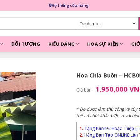
Hệ thống cửa hàng
ĐỐI TƯỢNG
KIỂU DÁNG
HOA SỰ KIỆN
GIỚ
Hoa Chia Buồn – HCB0
1,950,000 V
Giá bán:
* Do được làm thủ công và tùy
thể có chút khác biệt so với hìn
1.
Tặng Banner Hoặc Thiệp (Trị
2.
Hàng Bạn Tạo ONLINE Lần 