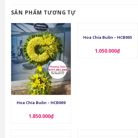
SẢN PHẨM TƯƠNG TỰ
+
Hoa Chia Buồn – HCB005
1.050.000
₫
+
Hoa Chia Buồn – HCB009
1.850.000
₫
+
+