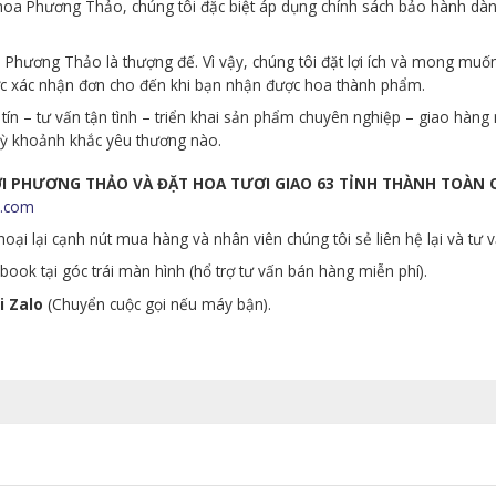
p hoa Phương Thảo, chúng tôi đặc biệt áp dụng chính sách bảo hành d
Phương Thảo là thượng đế. Vì vậy, chúng tôi đặt lợi ích và mong muố
ớc xác nhận đơn cho đến khi bạn nhận được hoa thành phẩm.
tín – tư vấn tận tình – triển khai sản phẩm chuyên nghiệp – giao hà
 kỳ khoảnh khắc yêu thương nào.
ƯƠI PHƯƠNG THẢO VÀ ĐẶT HOA TƯƠI GIAO 63 TỈNH THÀNH TOÀN
.com
oại lại cạnh nút mua hàng và nhân viên chúng tôi sẻ liên hệ lại và tư 
ook tại góc trái màn hình (hổ trợ tư vấn bán hàng miễn phí).
i Zalo
(Chuyển cuộc gọi nếu máy bận).