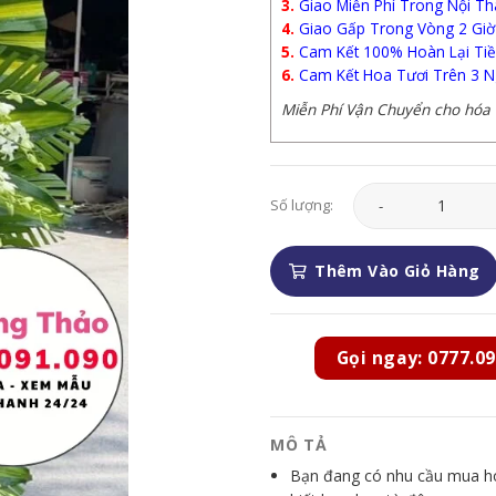
3.
Giao Miễn Phí Trong Nội Th
4.
Giao Gấp Trong Vòng 2 Giờ
5.
Cam Kết 100% Hoàn Lại Tiề
6.
Cam Kết Hoa Tươi Trên 3 N
Miễn Phí Vận Chuyển cho hóa đ
Hoa Chia Buồn - HCB
Số lượng:
Thêm Vào Giỏ Hàng
Gọi ngay: 0777.09
MÔ TẢ
Bạn đang có nhu cầu mua hoa