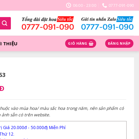
06:00 - 23:00
0777-091-090
I THIỆU
GIỎ HÀNG
ĐĂNG NHẬP
53
NĐ
 thuộc vào mùa hoa/ màu sắc hoa trong năm, nên sản phẩm có
h ảnh sẵn có trên website.
 Giá 20.000đ - 50.000đ) Miễn Phí
Thứ 12.