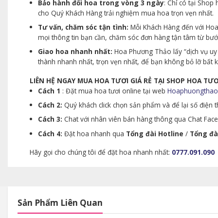
Bảo hành đổi hoa trong vòng 3 ngày
: Chỉ có tại Sho
cho Quý Khách Hàng trải nghiệm mua hoa trọn vẹn nhất.
Tư vấn, chăm sóc tận tình:
Mỗi Khách Hàng đến với Hoa 
mọi thông tin bạn cần, chăm sóc đơn hàng tận tâm từ bư
Giao hoa nhanh nhất:
Hoa Phương Thảo lấy “dịch vụ uy 
thành nhanh nhất, trọn vẹn nhất, để bạn không bỏ lỡ bất
LIÊN HỆ NGAY MUA HOA TƯƠI GIÁ RẺ TẠI SHOP HOA T
Cách 1
: Đặt mua hoa tươi online tại web
Hoaphuongthao
Cách 2:
Quý khách click chọn sản phẩm và để lại số điện th
Cách 3:
Chat với nhân viên bán hàng thông qua Chat Faceb
Cách 4:
Đặt hoa nhanh qua
Tổng đài Hotline
/
Tổng đà
Hãy gọi cho chúng tôi để đặt hoa nhanh nhất:
0777.091.090
Sản Phẩm Liên Quan