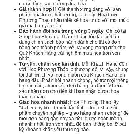
chứa đằng sau những đóa hoa.
Giá thành hợp lí
: Giá thành xứng đáng với sản
phẩm hoa tươi chất lượng, cao cấp. Hoa tươi
Phương Thảo nhận thiết kế hoa tự do với mọi mức
giá mà bạn yêu cầu.
Bảo hành đổi hoa trong vòng 3 ngày
: Chỉ có tại
Shop hoa Phương Thảo, chúng tôi đặc biệt áp
dụng chính sách bảo hành dành cho tất cả đơn
hàng hoa thành phẩm, với kỳ vọng mang đến cho
Quý Khách Hàng trải nghiệm mua hoa trọn vẹn
nhất.
Tư vấn, chăm sóc tận tình:
Mỗi Khách Hàng đến
với Hoa Phương Thảo là thượng đế. Vì vậy, chúng
tôi đặt lợi ích và mong muốn của Khách Hàng lên
hàng đầu. Phản hồi nhanh chóng, hỗ trợ mọi thông
tin bạn cần, chăm sóc đơn hàng tận tâm từ bước
xác nhận đơn cho đến khi bạn nhận được hoa
thành phẩm.
Giao hoa nhanh nhất:
Hoa Phương Thảo lấy
“dịch vụ uy tín – tư vấn tận tình – triển khai sản
phẩm chuyên nghiệp – giao hàng nhanh chóng” để
mọi đơn hàng gần hay xa đều được hoàn thành
nhanh nhất, trọn vẹn nhất, để bạn không bỏ lỡ bất
kỳ khoảnh khắc yêu thương nào.