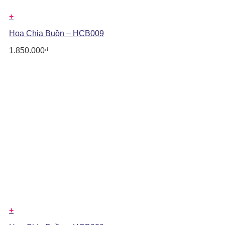
+
Hoa Chia Buồn – HCB009
1.850.000
₫
+