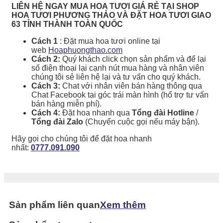
LIÊN HỆ NGAY MUA HOA TƯƠI GIÁ RẺ TẠI SHOP
HOA TƯƠI PHƯƠNG THẢO VÀ ĐẶT HOA TƯƠI GIAO
63 TỈNH THÀNH TOÀN QUỐC
Cách 1
: Đặt mua hoa tươi online tại
web
Hoaphuongthao.com
Cách 2:
Quý khách click chọn sản phẩm và để lại
số điện thoại lại cạnh nút mua hàng và nhân viên
chúng tôi sẻ liên hệ lại và tư vấn cho quý khách.
Cách 3:
Chat với nhân viên bán hàng thông qua
Chat Facebook tại góc trái màn hình (hổ trợ tư vấn
bán hàng miễn phí).
Cách 4:
Đặt hoa nhanh qua
Tổng đài Hotline
/
Tổng đài Zalo
(Chuyển cuộc gọi nếu máy bận).
Hãy gọi cho chúng tôi để đặt hoa nhanh
nhất:
0777.091.090
Sản phẩm liên quan
Xem thêm