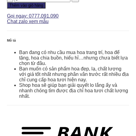
Chia
Thêm vào giỏ hàng
Buồn
-
Gọi ngay: 0777.091.090
Hồng
Chat zalo xem mẫu
Phai
-
CB090
Mô tả
số
lượng
Bạn đang có nhu cầu mua hoa trang trí, hoa để
tặng, hoa chia buồn, hiếu hỉ…nhưng chưa biết lựa
chọn từ đâu.
Bạn muốn có sản phẩm hoa đẹp, lạ, chất lượng
với giá tốt nhất nhưng phân vân trước rất nhiều địa
chỉ cung cấp hoa tươi hiện nay.
Shop hoa sẽ giúp bạn giải quyết lo lắng ấy và
nhanh chóng tìm được địa chỉ hoa tươi chất lượng
nhất.