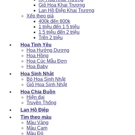
Giỏ Hoa Khai Trương
Lan Hồ Điệp Khai Trương
Xếp theo giá
400k đến 800k
1 triệu đến 1,5 triệu
1,5 triệu đến 2 triệu
Trên 2 triệu
Hoa Tình Yêu
Hoa Hướng Dương
Hoa Hồng
Hoa Cúc Mẫu Đơn
Hoa Baby
Hoa Sinh Nhật
Bó Hoa Sinh Nhật
Giỏ Hoa Sinh Nhật
Hoa Chia Buồn
Hiện đại
Truyền Thống
Lan Hồ Điệp
Tìm theo màu
Màu Vàng
Màu Cam
Màu Đỏ