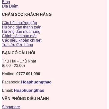
Blog
Địa Điểm
CHĂM SÓC KHÁCH HÀNG
Câu hỏi thường gặp
Hướng dẫn thanh toán
Hướng dẫn mua hàng
Chính sách bảo mật
Các điều khoản chi tiết
Tra cứu đơn hàng
BẠN CÓ CÂU HỎI
Thứ Hai - Chủ Nhật
(6:00 - 23:00)
Hotline:
0777.091.090
Facebook:
Hoaphuongthao
Email:
Hoaphuongthao
VĂN PHÒNG ĐIỀU HÀNH
Singapore