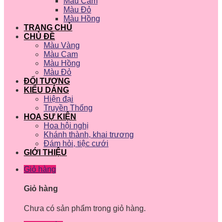
Màu Cam
Màu Đỏ
Màu Hồng
TRANG CHỦ
CHỦ ĐỀ
Màu Vàng
Màu Cam
Màu Hồng
Màu Đỏ
ĐỐI TƯỢNG
KIỂU DÁNG
Hiện đại
Truyền Thống
HOA SỰ KIỆN
Hoa hội nghị
Khánh thành, khai trương
Đám hỏi, tiệc cưới
GIỚI THIỆU
Giỏ hàng
Giỏ hàng
Chưa có sản phẩm trong giỏ hàng.