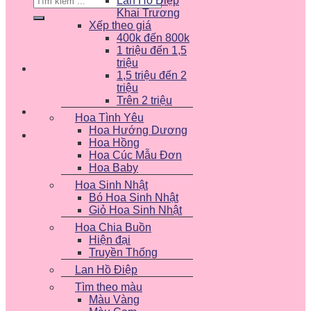
Lan Hồ Điệp
kiếm:
Khai Trương
Xếp theo giá
400k đến 800k
1 triệu đến 1,5
triệu
1,5 triệu đến 2
triệu
Trên 2 triệu
Hoa Tình Yêu
Hoa Hướng Dương
Hoa Hồng
Hoa Cúc Mẫu Đơn
Hoa Baby
Hoa Sinh Nhật
Bó Hoa Sinh Nhật
Giỏ Hoa Sinh Nhật
Hoa Chia Buồn
Hiện đại
Truyền Thống
Lan Hồ Điệp
Tìm theo màu
Màu Vàng