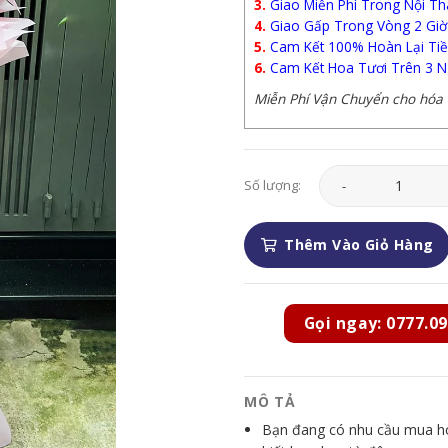
3.
Giao Miễn Phí Trong Nội Th
4.
Giao Gấp Trong Vòng 2 Giờ
5.
Cam Kết 100% Hoàn Lại Tiề
6.
Cam Kết Hoa Tươi Trên 3 N
Miễn Phí Vận Chuyển cho hóa đ
Hoa Khai Trương - S
Số lượng:
Thêm Vào Giỏ Hàng
Gọi ngay: 0777.09
MÔ TẢ
Bạn đang có nhu cầu mua hoa