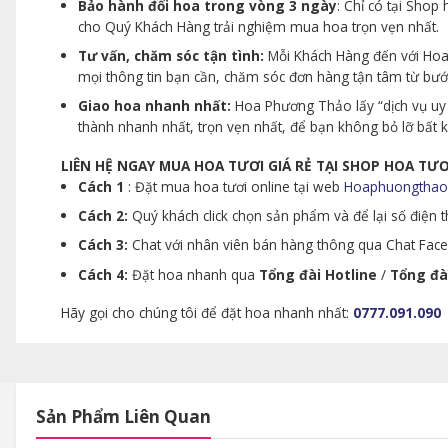
Bảo hành đổi hoa trong vòng 3 ngày
: Chỉ có tại Sho
cho Quý Khách Hàng trải nghiệm mua hoa trọn vẹn nhất.
Tư vấn, chăm sóc tận tình:
Mỗi Khách Hàng đến với Hoa 
mọi thông tin bạn cần, chăm sóc đơn hàng tận tâm từ bư
Giao hoa nhanh nhất:
Hoa Phương Thảo lấy “dịch vụ uy 
thành nhanh nhất, trọn vẹn nhất, để bạn không bỏ lỡ bất
LIÊN HỆ NGAY MUA HOA TƯƠI GIÁ RẺ TẠI SHOP HOA T
Cách 1
: Đặt mua hoa tươi online tại web
Hoaphuongthao
Cách 2:
Quý khách click chọn sản phẩm và để lại số điện th
Cách 3:
Chat với nhân viên bán hàng thông qua Chat Faceb
Cách 4:
Đặt hoa nhanh qua
Tổng đài Hotline
/
Tổng đà
Hãy gọi cho chúng tôi để đặt hoa nhanh nhất:
0777.091.090
Sản Phẩm Liên Quan