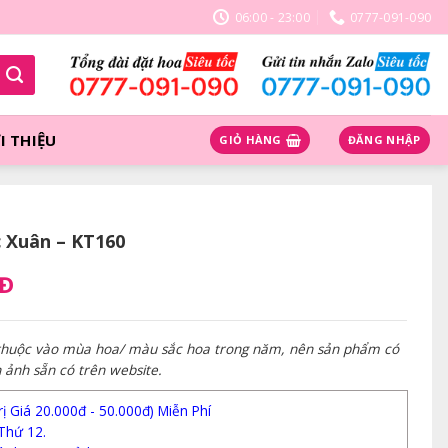
06:00 - 23:00
0777-091-090
I THIỆU
GIỎ HÀNG
ĐĂNG NHẬP
 Xuân – KT160
NĐ
 thuộc vào mùa hoa/ màu sắc hoa trong năm, nên sản phẩm có
h ảnh sẵn có trên website.
 Giá 20.000đ - 50.000đ) Miễn Phí
Thứ 12.