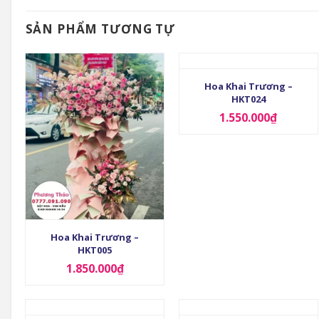
SẢN PHẨM TƯƠNG TỰ
+
Hoa Khai Trương –
HKT024
1.550.000
₫
+
Hoa Khai Trương –
HKT005
1.850.000
₫
+
+