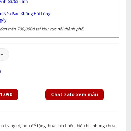
ành 63/63 Tỉnh
n Nếu Bạn Không Hài Lòng
gày
ơn trên 700,000đ tại khu vực nội thành phố.
ắc Xuân - KT160 số lượng
1.090
Chat zalo xem mẫu
 trang trí, hoa để tặng, hoa chia buồn, hiếu hỉ…nhưng chưa