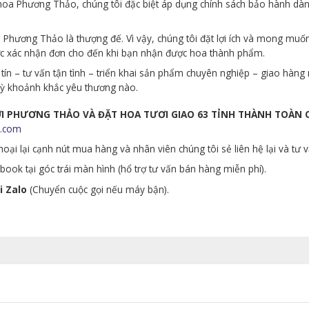
p hoa Phương Thảo, chúng tôi đặc biệt áp dụng chính sách bảo hành d
Phương Thảo là thượng đế. Vì vậy, chúng tôi đặt lợi ích và mong muố
ớc xác nhận đơn cho đến khi bạn nhận được hoa thành phẩm.
tín – tư vấn tận tình – triển khai sản phẩm chuyên nghiệp – giao hà
 kỳ khoảnh khắc yêu thương nào.
ƯƠI PHƯƠNG THẢO VÀ ĐẶT HOA TƯƠI GIAO 63 TỈNH THÀNH TOÀN
.com
oại lại cạnh nút mua hàng và nhân viên chúng tôi sẻ liên hệ lại và tư 
ook tại góc trái màn hình (hổ trợ tư vấn bán hàng miễn phí).
i Zalo
(Chuyển cuộc gọi nếu máy bận).