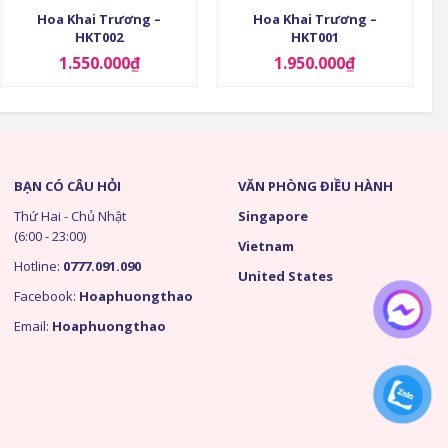
Hoa Khai Trương –
Hoa Khai Trương –
HKT002
HKT001
1.550.000
₫
1.950.000
₫
BẠN CÓ CÂU HỎI
VĂN PHÒNG ĐIỀU HÀNH
Thứ Hai - Chủ Nhật
Singapore
(6:00 - 23:00)
Vietnam
Hotline:
0777.091.090
United States
Facebook:
Hoaphuongthao
Email:
Hoaphuongthao