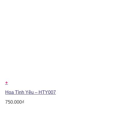
+
Hoa Tình Yêu – HTY007
750.000
₫