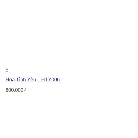
+
Hoa Tình Yêu – HTY006
600.000
₫