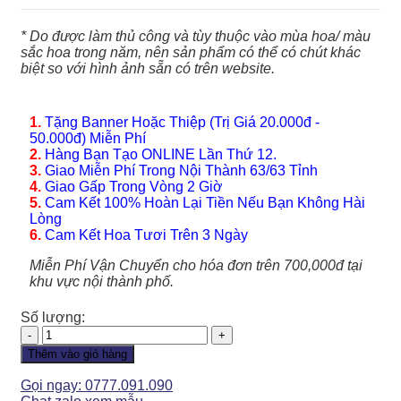
* Do được làm thủ công và tùy thuộc vào mùa hoa/ màu
sắc hoa trong năm, nên sản phẩm có thể có chút khác
biệt so với hình ảnh sẵn có trên website.
1.
Tặng Banner Hoặc Thiệp (Trị Giá 20.000đ -
50.000đ) Miễn Phí
2.
Hàng Bạn Tạo ONLINE Lần Thứ 12.
3.
Giao Miễn Phí Trong Nội Thành 63/63 Tỉnh
4.
Giao Gấp Trong Vòng 2 Giờ
5.
Cam Kết 100% Hoàn Lại Tiền Nếu Bạn Không Hài
Lòng
6.
Cam Kết Hoa Tươi Trên 3 Ngày
Miễn Phí Vận Chuyển cho hóa đơn trên 700,000đ tại
khu vực nội thành phố.
Số lượng:
Hoa
Tình
Thêm vào giỏ hàng
Yêu
-
Gọi ngay: 0777.091.090
HTY131