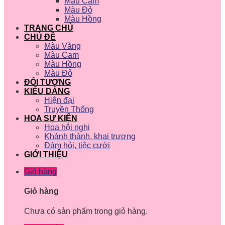
Màu Cam
Màu Đỏ
Màu Hồng
TRANG CHỦ
CHỦ ĐỀ
Màu Vàng
Màu Cam
Màu Hồng
Màu Đỏ
ĐỐI TƯỢNG
KIỂU DÁNG
Hiện đại
Truyền Thống
HOA SỰ KIỆN
Hoa hội nghị
Khánh thành, khai trương
Đám hỏi, tiệc cưới
GIỚI THIỆU
Giỏ hàng
Giỏ hàng
Chưa có sản phẩm trong giỏ hàng.