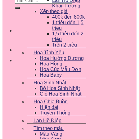
Lan Hồ Điệp
kiếm:
Khai Trương
Xếp theo giá
400k đến 800k
1 triệu đến 1,5
triệu
1,5 triệu đến 2
triệu
Trên 2 triệu
Hoa Tình Yêu
Hoa Hướng Dương
Hoa Hồng
Hoa Cúc Mẫu Đơn
Hoa Baby
Hoa Sinh Nhật
Bó Hoa Sinh Nhật
Giỏ Hoa Sinh Nhật
Hoa Chia Buồn
Hiện đại
Truyền Thống
Lan Hồ Điệp
Tìm theo màu
Màu Vàng