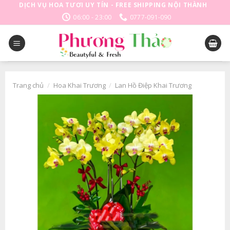
Skip
DỊCH VỤ HOA TƯƠI UY TÍN - FREE SHIPPING NỘI THÀNH
to
06:00 - 23:00
0777-091-090
content
Trang chủ
/
Hoa Khai Trương
/
Lan Hồ Điệp Khai Trương