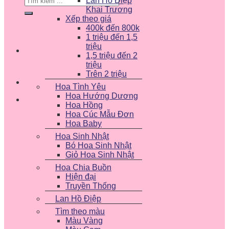
Lan Hồ Điệp
kiếm:
Khai Trương
Xếp theo giá
400k đến 800k
1 triệu đến 1,5
triệu
1,5 triệu đến 2
triệu
Trên 2 triệu
Hoa Tình Yêu
Hoa Hướng Dương
Hoa Hồng
Hoa Cúc Mẫu Đơn
Hoa Baby
Hoa Sinh Nhật
Bó Hoa Sinh Nhật
Giỏ Hoa Sinh Nhật
Hoa Chia Buồn
Hiện đại
Truyền Thống
Lan Hồ Điệp
Tìm theo màu
Màu Vàng