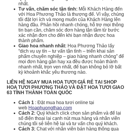
nhất.
Tư vấn, chăm sóc tận tình:
Mỗi Khách Hàng đến
với Hoa Phương Thảo là thượng đế. Vì vậy, chúng
tôi đặt lợi ích và mong muốn của Khách Hàng lên
hàng đầu. Phản hồi nhanh chóng, hỗ trợ mọi thông
tin bạn cần, chăm sóc đơn hàng tận tâm từ bước
xác nhận đơn cho đến khi bạn nhận được hoa
thành phẩm.
Giao hoa nhanh nhất:
Hoa Phương Thảo lấy
“dịch vụ uy tín – tư vấn tận tình – triển khai sản
phẩm chuyên nghiệp – giao hàng nhanh chóng” để
mọi đơn hàng gần hay xa đều được hoàn thành
nhanh nhất, trọn vẹn nhất, để bạn không bỏ lỡ bất
kỳ khoảnh khắc yêu thương nào.
LIÊN HỆ NGAY MUA HOA TƯƠI GIÁ RẺ TẠI SHOP
HOA TƯƠI PHƯƠNG THẢO VÀ ĐẶT HOA TƯƠI GIAO
63 TỈNH THÀNH TOÀN QUỐC
Cách 1
: Đặt mua hoa tươi online tại
web
Hoaphuongthao.com
Cách 2:
Quý khách click chọn sản phẩm và để lại
số điện thoại lại cạnh nút mua hàng và nhân viên
chúng tôi sẻ liên hệ lại và tư vấn cho quý khách.
Cách 3:
Chat với nhân viên bán hàng thông qua