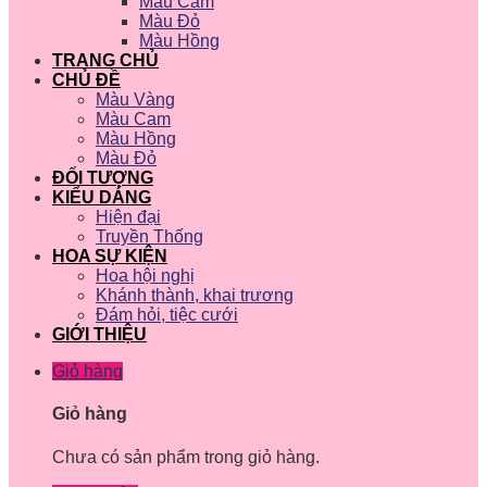
Màu Cam
Màu Đỏ
Màu Hồng
TRANG CHỦ
CHỦ ĐỀ
Màu Vàng
Màu Cam
Màu Hồng
Màu Đỏ
ĐỐI TƯỢNG
KIỂU DÁNG
Hiện đại
Truyền Thống
HOA SỰ KIỆN
Hoa hội nghị
Khánh thành, khai trương
Đám hỏi, tiệc cưới
GIỚI THIỆU
Giỏ hàng
Giỏ hàng
Chưa có sản phẩm trong giỏ hàng.