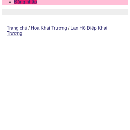
Đăng nhập
Trang chủ
/
Hoa Khai Trương
/
Lan Hồ Điệp Khai
Trương