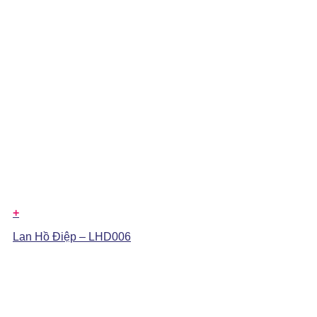
+
Lan Hồ Điệp – LHD006