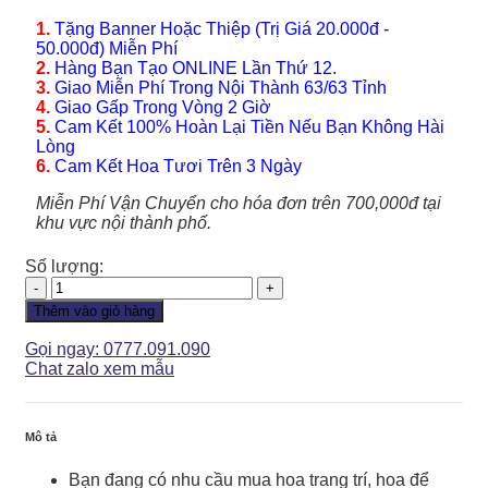
1.
Tặng Banner Hoặc Thiệp (Trị Giá 20.000đ -
50.000đ) Miễn Phí
2.
Hàng Bạn Tạo ONLINE Lần Thứ 12.
3.
Giao Miễn Phí Trong Nội Thành 63/63 Tỉnh
4.
Giao Gấp Trong Vòng 2 Giờ
5.
Cam Kết 100% Hoàn Lại Tiền Nếu Bạn Không Hài
Lòng
6.
Cam Kết Hoa Tươi Trên 3 Ngày
Miễn Phí Vận Chuyển cho hóa đơn trên 700,000đ tại
khu vực nội thành phố.
Số lượng:
Lan
Hồ
Thêm vào giỏ hàng
Điệp
-
Gọi ngay: 0777.091.090
LHD095
Chat zalo xem mẫu
số
lượng
Mô tả
Bạn đang có nhu cầu mua hoa trang trí, hoa để