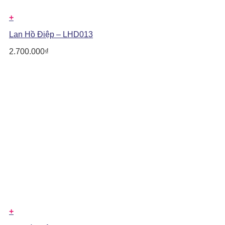
+
Lan Hồ Điệp – LHD013
2.700.000
₫
+