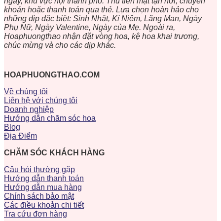
ngày, khu vực nội thành phố. Thu tiền mặt tận nơi, chuyển
khoản hoặc thanh toán qua thẻ. Lựa chọn hoàn hảo cho
những dịp đặc biệt: Sinh Nhật, Kỉ Niệm, Lãng Mạn, Ngày
Phụ Nữ, Ngày Valentine, Ngày của Mẹ. Ngoài ra,
Hoaphuongthao nhận đặt vòng hoa, kệ hoa khai trương,
chúc mừng và cho các dịp khác.
HOAPHUONGTHAO.COM
Về chúng tôi
Liên hệ với chúng tôi
Doanh nghiệp
Hướng dẫn chăm sóc hoa
Blog
Địa Điểm
CHĂM SÓC KHÁCH HÀNG
Câu hỏi thường gặp
Hướng dẫn thanh toán
Hướng dẫn mua hàng
Chính sách bảo mật
Các điều khoản chi tiết
Tra cứu đơn hàng