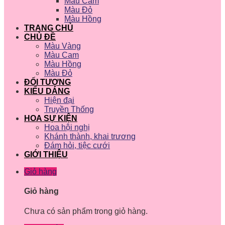
Màu Cam
Màu Đỏ
Màu Hồng
TRANG CHỦ
CHỦ ĐỀ
Màu Vàng
Màu Cam
Màu Hồng
Màu Đỏ
ĐỐI TƯỢNG
KIỂU DÁNG
Hiện đại
Truyền Thống
HOA SỰ KIỆN
Hoa hội nghị
Khánh thành, khai trương
Đám hỏi, tiệc cưới
GIỚI THIỆU
Giỏ hàng
Giỏ hàng
Chưa có sản phẩm trong giỏ hàng.