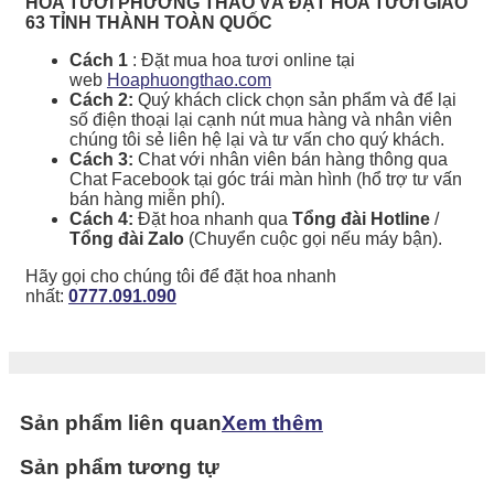
HOA TƯƠI PHƯƠNG THẢO VÀ ĐẶT HOA TƯƠI GIAO
63 TỈNH THÀNH TOÀN QUỐC
Cách 1
: Đặt mua hoa tươi online tại
web
Hoaphuongthao.com
Cách 2:
Quý khách click chọn sản phẩm và để lại
số điện thoại lại cạnh nút mua hàng và nhân viên
chúng tôi sẻ liên hệ lại và tư vấn cho quý khách.
Cách 3:
Chat với nhân viên bán hàng thông qua
Chat Facebook tại góc trái màn hình (hổ trợ tư vấn
bán hàng miễn phí).
Cách 4:
Đặt hoa nhanh qua
Tổng đài Hotline
/
Tổng đài Zalo
(Chuyển cuộc gọi nếu máy bận).
Hãy gọi cho chúng tôi để đặt hoa nhanh
nhất:
0777.091.090
Sản phẩm liên quan
Xem thêm
Sản phẩm tương tự