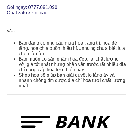
Buồn
-
Gọi ngay: 0777.091.090
HCB015
Chat zalo xem mẫu
số
lượng
Mô tả
Bạn đang có nhu cầu mua hoa trang trí, hoa để
tặng, hoa chia buồn, hiếu hỉ…nhưng chưa biết lựa
chọn từ đâu.
Bạn muốn có sản phẩm hoa đẹp, lạ, chất lượng
với giá tốt nhất nhưng phân vân trước rất nhiều địa
chỉ cung cấp hoa tươi hiện nay.
Shop hoa sẽ giúp bạn giải quyết lo lắng ấy và
nhanh chóng tìm được địa chỉ hoa tươi chất lượng
nhất.