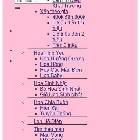
Lan Hồ Điệp
kiếm:
Khai Trương
Xếp theo giá
400k đến 800k
1 triệu đến 1,5
triệu
1,5 triệu đến 2
triệu
Trên 2 triệu
Hoa Tình Yêu
Hoa Hướng Dương
Hoa Hồng
Hoa Cúc Mẫu Đơn
Hoa Baby
Hoa Sinh Nhật
Bó Hoa Sinh Nhật
Giỏ Hoa Sinh Nhật
Hoa Chia Buồn
Hiện đại
Truyền Thống
Lan Hồ Điệp
Tìm theo màu
Màu Vàng