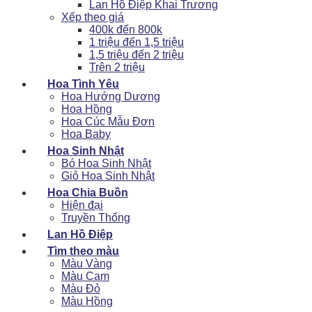
Lan Hồ Điệp Khai Trương
Xếp theo giá
400k đến 800k
1 triệu đến 1,5 triệu
1,5 triệu đến 2 triệu
Trên 2 triệu
Hoa Tình Yêu
Hoa Hướng Dương
Hoa Hồng
Hoa Cúc Mẫu Đơn
Hoa Baby
Hoa Sinh Nhật
Bó Hoa Sinh Nhật
Giỏ Hoa Sinh Nhật
Hoa Chia Buồn
Hiện đại
Truyền Thống
Lan Hồ Điệp
Tìm theo màu
Màu Vàng
Màu Cam
Màu Đỏ
Màu Hồng