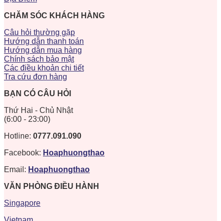
CHĂM SÓC KHÁCH HÀNG
Câu hỏi thường gặp
Hướng dẫn thanh toán
Hướng dẫn mua hàng
Chính sách bảo mật
Các điều khoản chi tiết
Tra cứu đơn hàng
BẠN CÓ CÂU HỎI
Thứ Hai - Chủ Nhật
(6:00 - 23:00)
Hotline:
0777.091.090
Facebook:
Hoaphuongthao
Email:
Hoaphuongthao
VĂN PHÒNG ĐIỀU HÀNH
Singapore
Vietnam