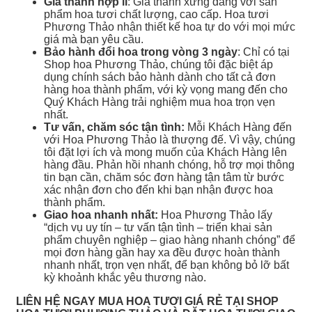
Giá thành hợp lí
: Giá thành xứng đáng với sản
phẩm hoa tươi chất lượng, cao cấp. Hoa tươi
Phương Thảo nhận thiết kế hoa tự do với mọi mức
giá mà bạn yêu cầu.
Bảo hành đổi hoa trong vòng 3 ngày
: Chỉ có tại
Shop hoa Phương Thảo, chúng tôi đặc biệt áp
dụng chính sách bảo hành dành cho tất cả đơn
hàng hoa thành phẩm, với kỳ vọng mang đến cho
Quý Khách Hàng trải nghiệm mua hoa trọn vẹn
nhất.
Tư vấn, chăm sóc tận tình:
Mỗi Khách Hàng đến
với Hoa Phương Thảo là thượng đế. Vì vậy, chúng
tôi đặt lợi ích và mong muốn của Khách Hàng lên
hàng đầu. Phản hồi nhanh chóng, hỗ trợ mọi thông
tin bạn cần, chăm sóc đơn hàng tận tâm từ bước
xác nhận đơn cho đến khi bạn nhận được hoa
thành phẩm.
Giao hoa nhanh nhất:
Hoa Phương Thảo lấy
“dịch vụ uy tín – tư vấn tận tình – triển khai sản
phẩm chuyên nghiệp – giao hàng nhanh chóng” để
mọi đơn hàng gần hay xa đều được hoàn thành
nhanh nhất, trọn vẹn nhất, để bạn không bỏ lỡ bất
kỳ khoảnh khắc yêu thương nào.
LIÊN HỆ NGAY MUA HOA TƯƠI GIÁ RẺ TẠI SHOP