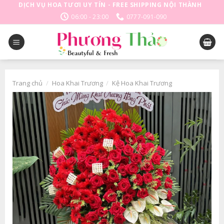
Skip
DỊCH VỤ HOA TƯƠI UY TÍN - FREE SHIPPING NỘI THÀNH
to
06:00 - 23:00
0777-091-090
content
Trang chủ
/
Hoa Khai Trương
/
Kệ Hoa Khai Trương