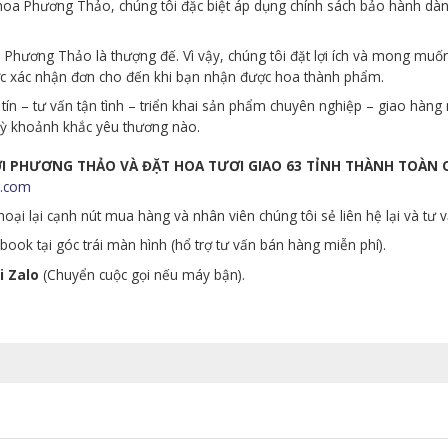
p hoa Phương Thảo, chúng tôi đặc biệt áp dụng chính sách bảo hành d
Phương Thảo là thượng đế. Vì vậy, chúng tôi đặt lợi ích và mong muố
ớc xác nhận đơn cho đến khi bạn nhận được hoa thành phẩm.
tín – tư vấn tận tình – triển khai sản phẩm chuyên nghiệp – giao hà
 kỳ khoảnh khắc yêu thương nào.
ƯƠI PHƯƠNG THẢO VÀ ĐẶT HOA TƯƠI GIAO 63 TỈNH THÀNH TOÀN
.com
oại lại cạnh nút mua hàng và nhân viên chúng tôi sẻ liên hệ lại và tư 
ook tại góc trái màn hình (hổ trợ tư vấn bán hàng miễn phí).
i Zalo
(Chuyển cuộc gọi nếu máy bận).