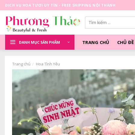
Skip
DỊCH VỤ HOA TƯƠI UY TÍN - FREE SHIPPING NỘI THÀNH
to
content
Tìm
kiếm:
TRANG CHỦ
CHỦ ĐỀ
DANH MỤC SẢN PHẨM
Trang chủ
/
Hoa Tình Yêu