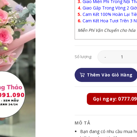
3.
Giao Miễn Phí Trong Nội Th
4.
Giao Gấp Trong Vòng 2 Giờ
5.
Cam Kết 100% Hoàn Lại Tiề
6.
Cam Kết Hoa Tươi Trên 3 N
Miễn Phí Vận Chuyển cho hóa đ
Hoa Tình Yêu - HTY0
Số lượng:
Thêm Vào Giỏ Hàng
Gọi ngay: 0777.09
MÔ TẢ
Bạn đang có nhu cầu mua hoa