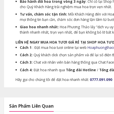
Bảo hành đổi hoa trong vòng 3 ngày
: Chỉ có tại Sho
cho Quý Khách Hàng trải nghiệm mua hoa trọn vẹn nhất.
Tư vấn, chăm sóc tận tình:
Mỗi Khách Hàng đến với Hoa 
mọi thông tin bạn cần, chăm sóc đơn hàng tận tâm từ bư
Giao hoa nhanh nhất:
Hoa Phương Thảo lấy “dịch vụ uy 
thành nhanh nhất, trọn vẹn nhất, để bạn không bỏ lỡ bất
LIÊN HỆ NGAY MUA HOA TƯƠI GIÁ RẺ TẠI SHOP HOA T
Cách 1
: Đặt mua hoa tươi online tại web
Hoaphuongthao
Cách 2:
Quý khách click chọn sản phẩm và để lại số điện th
Cách 3:
Chat với nhân viên bán hàng thông qua Chat Faceb
Cách 4:
Đặt hoa nhanh qua
Tổng đài Hotline
/
Tổng đà
Hãy gọi cho chúng tôi để đặt hoa nhanh nhất:
0777.091.090
Sản Phẩm Liên Quan