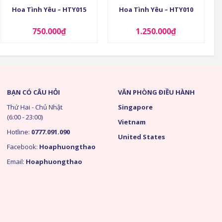
Hoa Tình Yêu – HTY015
Hoa Tình Yêu – HTY010
750.000
₫
1.250.000
₫
BẠN CÓ CÂU HỎI
VĂN PHÒNG ĐIỀU HÀNH
Thứ Hai - Chủ Nhật
Singapore
(6:00 - 23:00)
Vietnam
Hotline:
0777.091.090
United States
Facebook:
Hoaphuongthao
Email:
Hoaphuongthao