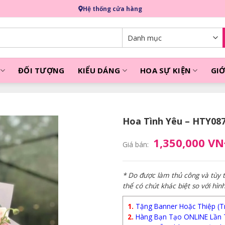
Hệ thống cửa hàng
ĐỐI TƯỢNG
KIỂU DÁNG
HOA SỰ KIỆN
GIỚ
Hoa Tình Yêu – HTY08
1,350,000 V
Giá bán:
* Do được làm thủ công và tùy
thể có chút khác biệt so với hìn
1.
Tặng Banner Hoặc Thiệp (Trị
2.
Hàng Bạn Tạo ONLINE Lần 