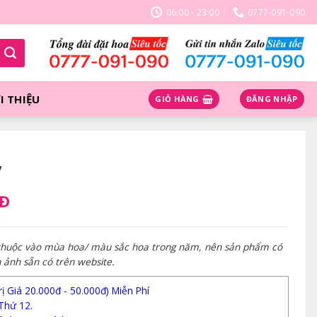
06:00 - 23:00
0777-091-090
I THIỆU
GIỎ HÀNG
ĐĂNG NHẬP
7
NĐ
 thuộc vào mùa hoa/ màu sắc hoa trong năm, nên sản phẩm có
h ảnh sẵn có trên website.
 Giá 20.000đ - 50.000đ) Miễn Phí
Thứ 12.