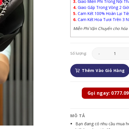
3.
Giao Miễn Phí Trong Nội Th
4.
Giao Gấp Trong Vòng 2 Giờ
5.
Cam Kết 100% Hoàn Lại Tiề
6.
Cam Kết Hoa Tươi Trên 3 N
Miễn Phí Vận Chuyển cho hóa đ
Hoa Tình Yêu - HTY0
Số lượng:
Thêm Vào Giỏ Hàng
Gọi ngay: 0777.09
MÔ TẢ
Bạn đang có nhu cầu mua hoa