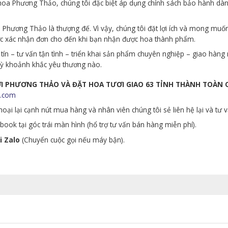
p hoa Phương Thảo, chúng tôi đặc biệt áp dụng chính sách bảo hành d
Phương Thảo là thượng đế. Vì vậy, chúng tôi đặt lợi ích và mong muố
ớc xác nhận đơn cho đến khi bạn nhận được hoa thành phẩm.
tín – tư vấn tận tình – triển khai sản phẩm chuyên nghiệp – giao hà
 kỳ khoảnh khắc yêu thương nào.
ƯƠI PHƯƠNG THẢO VÀ ĐẶT HOA TƯƠI GIAO 63 TỈNH THÀNH TOÀN
.com
oại lại cạnh nút mua hàng và nhân viên chúng tôi sẻ liên hệ lại và tư 
ook tại góc trái màn hình (hổ trợ tư vấn bán hàng miễn phí).
i Zalo
(Chuyển cuộc gọi nếu máy bận).