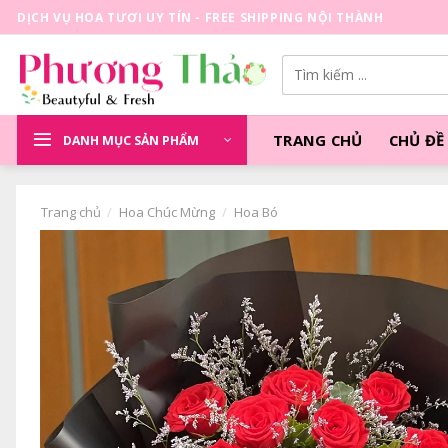
Skip
DỊCH VỤ HOA TƯƠI UY TÍN - FREE SHIPPING NỘI THÀNH
to
content
Tìm
kiếm:
TRANG CHỦ
CHỦ ĐỀ
DANH MỤC SẢN PHẨM
Trang chủ
/
Hoa Chúc Mừng
/
Hoa Bó