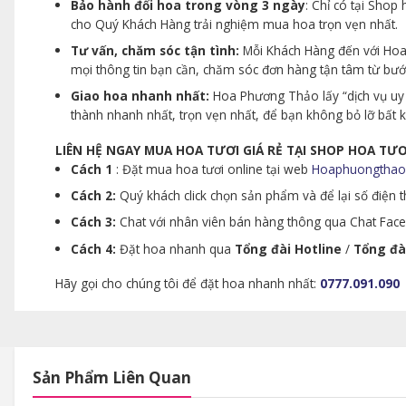
Bảo hành đổi hoa trong vòng 3 ngày
: Chỉ có tại Sho
cho Quý Khách Hàng trải nghiệm mua hoa trọn vẹn nhất.
Tư vấn, chăm sóc tận tình:
Mỗi Khách Hàng đến với Hoa 
mọi thông tin bạn cần, chăm sóc đơn hàng tận tâm từ bư
Giao hoa nhanh nhất:
Hoa Phương Thảo lấy “dịch vụ uy 
thành nhanh nhất, trọn vẹn nhất, để bạn không bỏ lỡ bất
LIÊN HỆ NGAY MUA HOA TƯƠI GIÁ RẺ TẠI SHOP HOA T
Cách 1
: Đặt mua hoa tươi online tại web
Hoaphuongthao
Cách 2:
Quý khách click chọn sản phẩm và để lại số điện th
Cách 3:
Chat với nhân viên bán hàng thông qua Chat Faceb
Cách 4:
Đặt hoa nhanh qua
Tổng đài Hotline
/
Tổng đà
Hãy gọi cho chúng tôi để đặt hoa nhanh nhất:
0777.091.090
Sản Phẩm Liên Quan