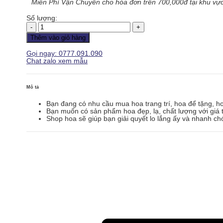
Miễn Phí Vận Chuyển cho hóa đơn trên 700,000đ tại khu vực
Số lượng:
Hoa
Tình
Thêm vào giỏ hàng
Yêu
-
Gọi ngay: 0777.091.090
HTY096
Chat zalo xem mẫu
số
lượng
Mô tả
Bạn đang có nhu cầu mua hoa trang trí, hoa để tặng, h
Bạn muốn có sản phẩm hoa đẹp, lạ, chất lượng với giá t
Shop hoa sẽ giúp bạn giải quyết lo lắng ấy và nhanh ch