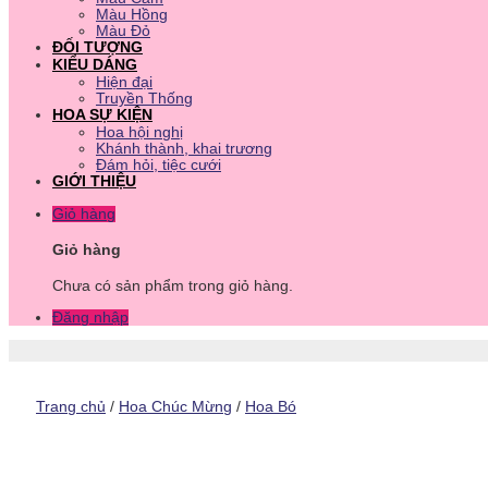
Màu Hồng
Màu Đỏ
ĐỐI TƯỢNG
KIỂU DÁNG
Hiện đại
Truyền Thống
HOA SỰ KIỆN
Hoa hội nghị
Khánh thành, khai trương
Đám hỏi, tiệc cưới
GIỚI THIỆU
Giỏ hàng
Giỏ hàng
Chưa có sản phẩm trong giỏ hàng.
Đăng nhập
Trang chủ
/
Hoa Chúc Mừng
/
Hoa Bó