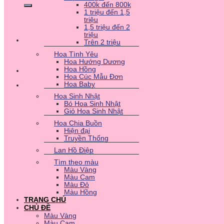
400k đến 800k
1 triệu đến 1,5
triệu
1,5 triệu đến 2
triệu
Trên 2 triệu
Hoa Tình Yêu
Hoa Hướng Dương
Hoa Hồng
Hoa Cúc Mẫu Đơn
Hoa Baby
Hoa Sinh Nhật
Bó Hoa Sinh Nhật
Giỏ Hoa Sinh Nhật
Hoa Chia Buồn
Hiện đại
Truyền Thống
Lan Hồ Điệp
Tìm theo màu
Màu Vàng
Màu Cam
Màu Đỏ
Màu Hồng
TRANG CHỦ
CHỦ ĐỀ
Màu Vàng
Màu Cam