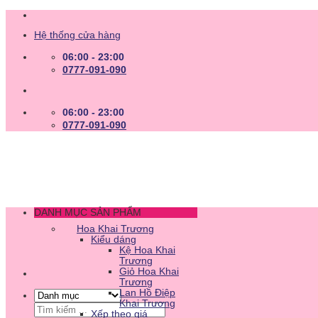
Skip
to
Hệ thống cửa hàng
content
06:00 - 23:00
0777-091-090
06:00 - 23:00
0777-091-090
DANH MỤC SẢN PHẨM
Hoa Khai Trương
Kiểu dáng
Kệ Hoa Khai
Trương
Giỏ Hoa Khai
Trương
Lan Hồ Điệp
Khai Trương
Tìm
Xếp theo giá
kiếm: