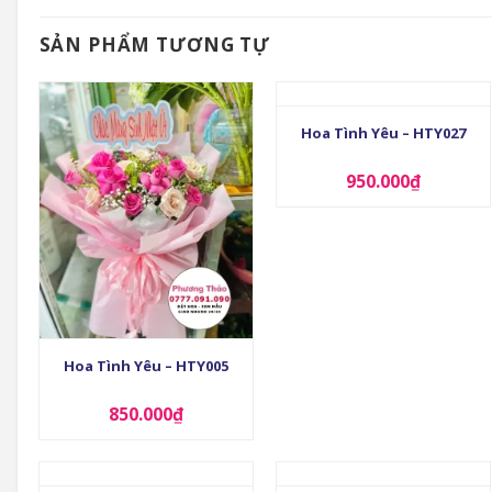
SẢN PHẨM TƯƠNG TỰ
+
Hoa Tình Yêu – HTY027
950.000
₫
+
Hoa Tình Yêu – HTY005
850.000
₫
+
+