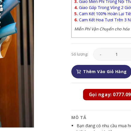
3.
Giao Miễn Phí Trong Nội Th
4.
Giao Gấp Trong Vòng 2 Giờ
5.
Cam Kết 100% Hoàn Lại Tiề
6.
Cam Kết Hoa Tươi Trên 3 N
Miễn Phí Vận Chuyển cho hóa đ
Hoa Tình Yêu - HTY1
Số lượng:
Thêm Vào Giỏ Hàng
Gọi ngay: 0777.09
MÔ TẢ
Bạn đang có nhu cầu mua hoa