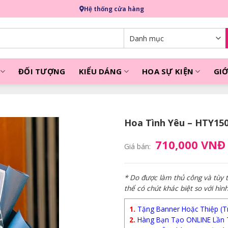
Hệ thống cửa hàng
ĐỐI TƯỢNG
KIỂU DÁNG
HOA SỰ KIỆN
GIỚ
Hoa Tình Yêu – HTY15
710,000 VNĐ
Giá bán:
* Do được làm thủ công và tùy
thể có chút khác biệt so với hìn
1.
Tặng Banner Hoặc Thiệp (Trị
2.
Hàng Bạn Tạo ONLINE Lần 