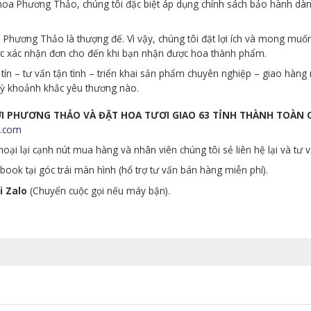
p hoa Phương Thảo, chúng tôi đặc biệt áp dụng chính sách bảo hành d
Phương Thảo là thượng đế. Vì vậy, chúng tôi đặt lợi ích và mong muố
ớc xác nhận đơn cho đến khi bạn nhận được hoa thành phẩm.
tín – tư vấn tận tình – triển khai sản phẩm chuyên nghiệp – giao hà
 kỳ khoảnh khắc yêu thương nào.
ƯƠI PHƯƠNG THẢO VÀ ĐẶT HOA TƯƠI GIAO 63 TỈNH THÀNH TOÀN
.com
oại lại cạnh nút mua hàng và nhân viên chúng tôi sẻ liên hệ lại và tư 
ook tại góc trái màn hình (hổ trợ tư vấn bán hàng miễn phí).
i Zalo
(Chuyển cuộc gọi nếu máy bận).