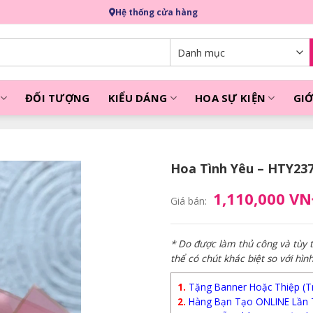
Hệ thống cửa hàng
ĐỐI TƯỢNG
KIỂU DÁNG
HOA SỰ KIỆN
GIỚ
Hoa Tình Yêu – HTY23
1,110,000 V
Giá bán:
* Do được làm thủ công và tùy
thể có chút khác biệt so với hìn
1.
Tặng Banner Hoặc Thiệp (Trị
2.
Hàng Bạn Tạo ONLINE Lần 