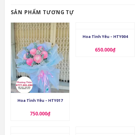
SẢN PHẨM TƯƠNG TỰ
+
Hoa Tình Yêu – HTY004
650.000
₫
+
Hoa Tình Yêu – HTY017
750.000
₫
+
+