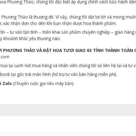
p hoa Phương Thảo, chúng tôi đặc biệt áp dụng chính sách bảo hành d
Phương Thảo là thượng đế. Vì vậy, chúng tôi đặt lợi ích và mong muố
ớc xác nhận đơn cho đến khi bạn nhận được hoa thành phẩm.
tín – tư vấn tận tình – triển khai sản phẩm chuyên nghiệp – giao hà
 kỳ khoảnh khắc yêu thương nào.
ƯƠI PHƯƠNG THẢO VÀ ĐẶT HOA TƯƠI GIAO 63 TỈNH THÀNH TOÀN
.com
oại lại cạnh nút mua hàng và nhân viên chúng tôi sẻ liên hệ lại và tư 
ook tại góc trái màn hình (hổ trợ tư vấn bán hàng miễn phí).
i Zalo
(Chuyển cuộc gọi nếu máy bận).