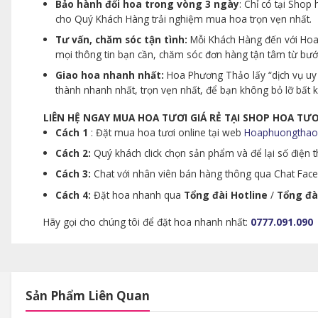
Bảo hành đổi hoa trong vòng 3 ngày
: Chỉ có tại Sho
cho Quý Khách Hàng trải nghiệm mua hoa trọn vẹn nhất.
Tư vấn, chăm sóc tận tình:
Mỗi Khách Hàng đến với Hoa 
mọi thông tin bạn cần, chăm sóc đơn hàng tận tâm từ bư
Giao hoa nhanh nhất:
Hoa Phương Thảo lấy “dịch vụ uy 
thành nhanh nhất, trọn vẹn nhất, để bạn không bỏ lỡ bất
LIÊN HỆ NGAY MUA HOA TƯƠI GIÁ RẺ TẠI SHOP HOA T
Cách 1
: Đặt mua hoa tươi online tại web
Hoaphuongthao
Cách 2:
Quý khách click chọn sản phẩm và để lại số điện th
Cách 3:
Chat với nhân viên bán hàng thông qua Chat Faceb
Cách 4:
Đặt hoa nhanh qua
Tổng đài Hotline
/
Tổng đà
Hãy gọi cho chúng tôi để đặt hoa nhanh nhất:
0777.091.090
Sản Phẩm Liên Quan