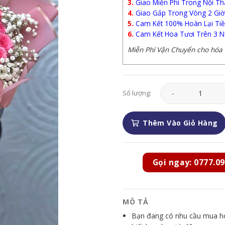
3.
Giao Miễn Phí Trong Nội Th
4.
Giao Gấp Trong Vòng 2 Giờ
5.
Cam Kết 100% Hoàn Lại Tiề
6.
Cam Kết Hoa Tươi Trên 3 N
Miễn Phí Vận Chuyển cho hóa đ
Hoa Tình Yêu - HTY2
Số lượng:
Thêm Vào Giỏ Hàng
Gọi ngay: 0777.09
MÔ TẢ
Bạn đang có nhu cầu mua hoa