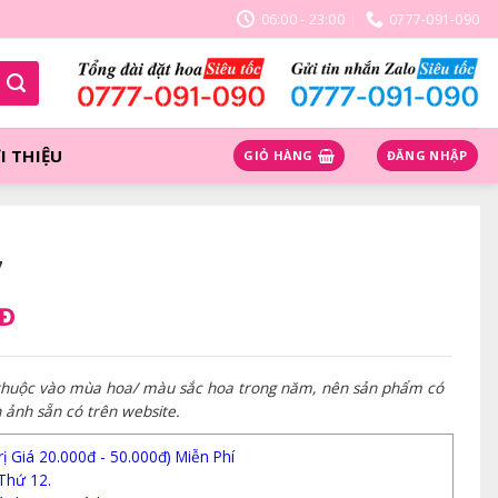
06:00 - 23:00
0777-091-090
I THIỆU
GIỎ HÀNG
ĐĂNG NHẬP
7
NĐ
 thuộc vào mùa hoa/ màu sắc hoa trong năm, nên sản phẩm có
h ảnh sẵn có trên website.
 Giá 20.000đ - 50.000đ) Miễn Phí
Thứ 12.