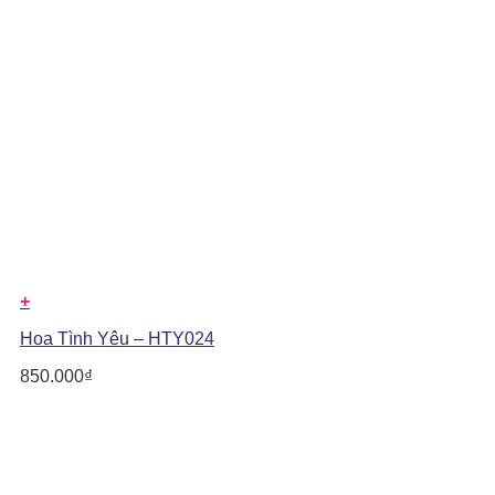
+
Hoa Tình Yêu – HTY024
850.000
₫