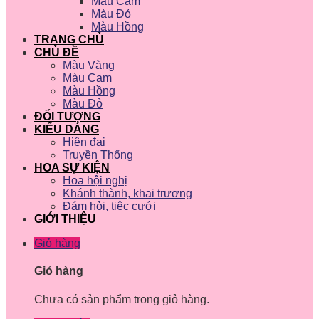
Màu Cam
Màu Đỏ
Màu Hồng
TRANG CHỦ
CHỦ ĐỀ
Màu Vàng
Màu Cam
Màu Hồng
Màu Đỏ
ĐỐI TƯỢNG
KIỂU DÁNG
Hiện đại
Truyền Thống
HOA SỰ KIỆN
Hoa hội nghị
Khánh thành, khai trương
Đám hỏi, tiệc cưới
GIỚI THIỆU
Giỏ hàng
Giỏ hàng
Chưa có sản phẩm trong giỏ hàng.