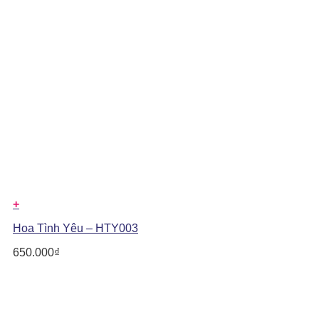
+
Hoa Tình Yêu – HTY003
650.000
₫