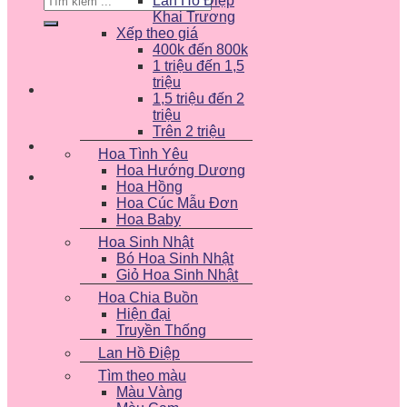
Lan Hồ Điệp
kiếm:
Khai Trương
Xếp theo giá
400k đến 800k
1 triệu đến 1,5
triệu
1,5 triệu đến 2
triệu
Trên 2 triệu
Hoa Tình Yêu
Hoa Hướng Dương
Hoa Hồng
Hoa Cúc Mẫu Đơn
Hoa Baby
Hoa Sinh Nhật
Bó Hoa Sinh Nhật
Giỏ Hoa Sinh Nhật
Hoa Chia Buồn
Hiện đại
Truyền Thống
Lan Hồ Điệp
Tìm theo màu
Màu Vàng