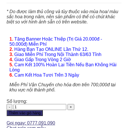
* Do được làm thủ công và tùy thuộc vào mùa hoa/ màu
sắc hoa trong năm, nên sản phẩm có thể có chút khác
biệt so với hình ảnh sẵn có trên website.
1.
Tặng Banner Hoặc Thiệp (Trị Giá 20.000đ -
50.000đ) Miễn Phí
2.
Hàng Bạn Tạo ONLINE Lần Thứ 12.
3.
Giao Miễn Phí Trong Nội Thành 63/63 Tỉnh
4.
Giao Gấp Trong Vòng 2 Giờ
5.
Cam Kết 100% Hoàn Lại Tiền Nếu Bạn Không Hài
Lòng
6.
Cam Kết Hoa Tươi Trên 3 Ngày
Miễn Phí Vận Chuyển cho hóa đơn trên 700,000đ tại
khu vực nội thành phố.
Số lượng:
Hoa
Tình
Thêm vào giỏ hàng
Yêu
-
Gọi ngay: 0777.091.090
HTY238