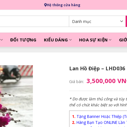
Hệ thống cửa hàng
ĐỐI TƯỢNG
KIỂU DÁNG
HOA SỰ KIỆN
GIỚ
Lan Hồ Điệp – LHD036
3,500,000 V
Giá bán:
* Do được làm thủ công và tùy
thể có chút khác biệt so với hìn
1.
Tặng Banner Hoặc Thiệp (Trị
2.
Hàng Bạn Tạo ONLINE Lần 