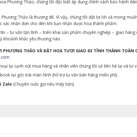
p hoa Phương Thảo, chúng tôi đặc biệt áp dụng chính sách bảo hành d
Phương Thảo là thượng đế. Vì vậy, chúng tôi đặt lợi ích và mong muố
ớc xác nhận đơn cho đến khi bạn nhận được hoa thành phẩm.
tín – tư vấn tận tình – triển khai sản phẩm chuyên nghiệp – giao hà
 kỳ khoảnh khắc yêu thương nào.
ƯƠI PHƯƠNG THẢO VÀ ĐẶT HOA TƯƠI GIAO 63 TỈNH THÀNH TOÀN
.com
oại lại cạnh nút mua hàng và nhân viên chúng tôi sẻ liên hệ lại và tư 
ook tại góc trái màn hình (hổ trợ tư vấn bán hàng miễn phí).
i Zalo
(Chuyển cuộc gọi nếu máy bận).