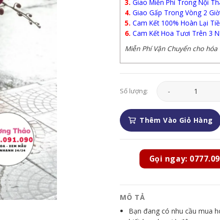
3.
Giao Miễn Phí Trong Nội Th
4.
Giao Gấp Trong Vòng 2 Giờ
5.
Cam Kết 100% Hoàn Lại Tiề
6.
Cam Kết Hoa Tươi Trên 3 N
Miễn Phí Vận Chuyển cho hóa đ
Lan Hồ Điệp - LHD03
Số lượng:
Thêm Vào Giỏ Hàng
Gọi ngay: 0777.09
MÔ TẢ
Bạn đang có nhu cầu mua hoa