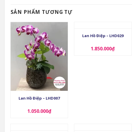
SẢN PHẨM TƯƠNG TỰ
+
Lan Hồ Điệp – LHD029
1.850.000
₫
+
Lan Hồ Điệp – LHD007
1.050.000
₫
+
+