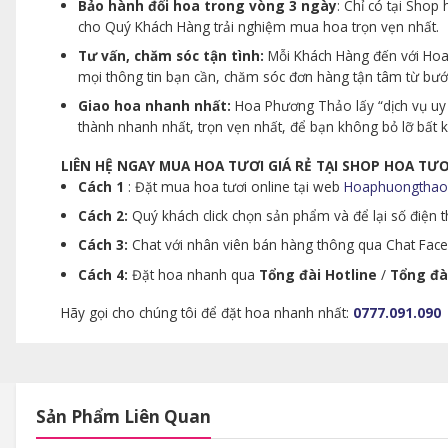
Bảo hành đổi hoa trong vòng 3 ngày
: Chỉ có tại Sho
cho Quý Khách Hàng trải nghiệm mua hoa trọn vẹn nhất.
Tư vấn, chăm sóc tận tình:
Mỗi Khách Hàng đến với Hoa 
mọi thông tin bạn cần, chăm sóc đơn hàng tận tâm từ bư
Giao hoa nhanh nhất:
Hoa Phương Thảo lấy “dịch vụ uy 
thành nhanh nhất, trọn vẹn nhất, để bạn không bỏ lỡ bất
LIÊN HỆ NGAY MUA HOA TƯƠI GIÁ RẺ TẠI SHOP HOA T
Cách 1
: Đặt mua hoa tươi online tại web
Hoaphuongthao
Cách 2:
Quý khách click chọn sản phẩm và để lại số điện th
Cách 3:
Chat với nhân viên bán hàng thông qua Chat Faceb
Cách 4:
Đặt hoa nhanh qua
Tổng đài Hotline
/
Tổng đà
Hãy gọi cho chúng tôi để đặt hoa nhanh nhất:
0777.091.090
Sản Phẩm Liên Quan