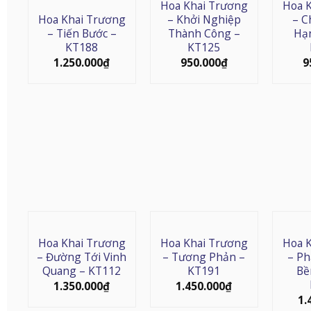
Hoa Khai Trương
Hoa 
Hoa Khai Trương
– Khởi Nghiệp
– C
– Tiến Bước –
Thành Công –
Hạ
KT188
KT125
1.250.000
₫
950.000
₫
9
Hoa Khai Trương
Hoa Khai Trương
Hoa 
– Đường Tới Vinh
– Tương Phản –
– Ph
Quang – KT112
KT191
Bề
1.350.000
₫
1.450.000
₫
1.