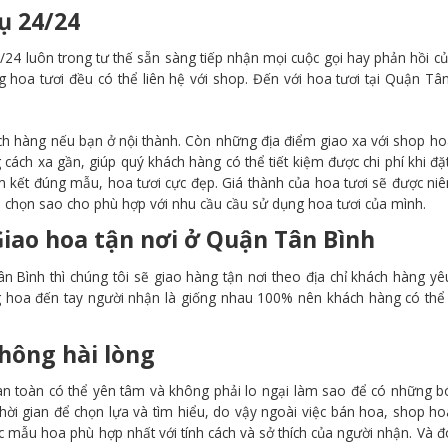
ụ 24/24
24 luôn trong tư thế sẵn sàng tiếp nhận mọi cuộc gọi hay phản hồi c
hoa tươi đều có thể liên hệ với shop. Đến với hoa tươi tại Quận Tâ
ch hàng nếu bạn ở nội thành. Còn những địa điểm giao xa với shop ho
cách xa gần, giúp quý khách hàng có thể tiết kiệm được chi phí khi đặ
 kết đúng mẫu, hoa tươi cực đẹp. Giá thành của hoa tươi sẽ được ni
 chọn sao cho phù hợp với nhu cầu cầu sử dụng hoa tươi của mình.
iao hoa tận nơi ở
Quận Tân Bình
n Bình thì chúng tôi sẽ giao hàng tận nơi theo địa chỉ khách hàng yê
ng hoa đến tay người nhận là giống nhau 100% nên khách hàng có th
hông hài lòng
n toàn có thể yên tâm và không phải lo ngại làm sao để có những 
ó thời gian để chọn lựa và tìm hiểu, do vậy ngoài việc bán hoa, shop ho
 mẫu hoa phù hợp nhất với tính cách và sở thích của người nhận. Và đó