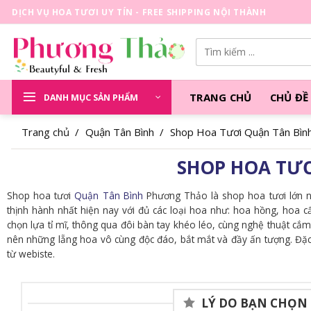
Skip
DỊCH VỤ HOA TƯƠI UY TÍN - FREE SHIPPING NỘI THÀNH
to
content
Tìm
kiếm:
TRANG CHỦ
CHỦ ĐỀ
DANH MỤC SẢN PHẨM
Trang chủ
/
Quận Tân Bình
/
Shop Hoa Tươi Quận Tân Bìn
SHOP HOA TƯƠ
Shop hoa tươi
Quận Tân Bình
Phương Thảo là shop hoa tươi lớn n
thịnh hành nhất hiện nay với đủ các loại hoa như: hoa hồng, hoa 
chọn lựa tỉ mĩ, thông qua đôi bàn tay khéo léo, cùng nghệ thuật cắ
nên những lẵng hoa vô cùng độc đáo, bắt mắt và đầy ấn tượng. Đặc
từ webiste.
LÝ DO BẠN CHỌN