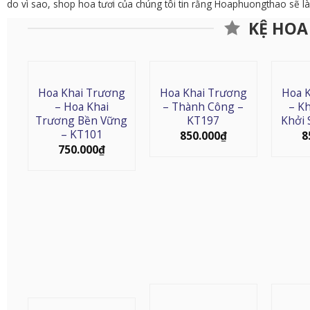
do vì sao, shop hoa tươi của chúng tôi tin rằng Hoaphuongthao sẽ là
KỆ HOA
Hoa Khai Trương
Hoa Khai Trương
Hoa 
– Hoa Khai
– Thành Công –
– K
Trương Bền Vững
KT197
Khởi 
– KT101
850.000
₫
8
750.000
₫