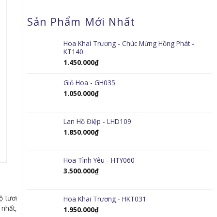
Sản Phẩm Mới Nhất
Hoa Khai Trương - Chúc Mừng Hồng Phát -
KT140
1.450.000
₫
Giỏ Hoa - GH035
1.050.000
₫
Lan Hồ Điệp - LHD109
1.850.000
₫
Hoa Tình Yêu - HTY060
3.500.000
₫
ộ tươi
Hoa Khai Trương - HKT031
 nhất,
1.950.000
₫