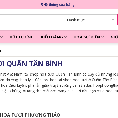
Hệ thống cửa hàng
ĐỐI TƯỢNG
KIỂU DÁNG
HOA SỰ KIỆN
GIỚ
h
I QUẬN TÂN BÌNH
hất Việt Nam, tại shop hoa tươi Quận Tân Bình có đầy đủ những loạ
cẩm chướng, hoa ly… Các loại hoa tại shop hoa tươi ở Quận Tân Bìn
m hoa điêu luyện, pha lẫn giữa truyền thống và hiện đại, Hoaphuongth
 biệt, Chúng tôi tặng cho mỗi đơn hàng 30.000đ nều bạn mua hoa trự
 HOA TƯƠI PHƯƠNG THẢO