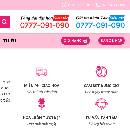
06:00 - 23:00
0777-091-090
I THIỆU
GIỎ HÀNG
ĐĂNG NHẬP
i hoa
MIỄN PHÍ GIAO HOA
CAM KẾT ĐÚNG GIỜ
h được
Nội thành các tỉnh
Các ngày trong tuần
ao tạo
c tiếp
HOA LUÔN TƯƠI ĐẸP
TƯ VẤN TẬN TÂM
Hoa mới mỗi ngày
Hỗ trợ hết mình