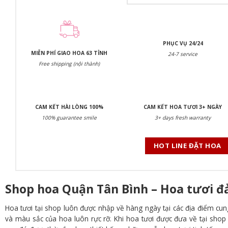
PHỤC VỤ 24/24
MIỄN PHÍ GIAO HOA 63 TỈNH
24-7 service
Free shipping (nội thành)
CAM KẾT HÀI LÒNG 100%
CAM KẾT HOA TƯƠI 3+ NGÀY
100% guarantee smile
3+ days fresh warranty
HOT LINE ĐẶT HOA
Shop hoa Quận Tân Bình – Hoa tươi 
Hoa tươi tại shop luôn được nhập về hàng ngày tại các địa điểm cun
và màu sắc của hoa luôn rực rỡ. Khi hoa tươi được đưa về tại shop 