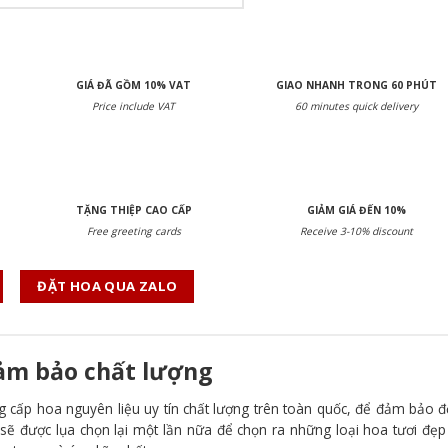
GIÁ ĐÃ GỒM 10% VAT
GIAO NHANH TRONG 60 PHÚT
Price include VAT
60 minutes quick delivery
TẶNG THIỆP CAO CẤP
GIẢM GIÁ ĐẾN 10%
Free greeting cards
Receive 3-10% discount
ĐẶT HOA QUA ZALO
đảm bảo chất lượng
g cấp hoa nguyên liệu uy tín chất lượng trên toàn quốc, để đảm bảo đ
sẽ được lụa chọn lại một lần nữa để chọn ra những loại hoa tươi đẹp