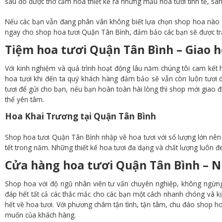
sau đó được thờ cắm hoa thiết kế ra những mẫu hoa tươi tinh tế, san
Nếu các bạn vẫn đang phân vân không biết lựa chọn shop hoa nào uy
ngay cho shop hoa tươi Quận Tân Bình, đảm bảo các bạn sẽ được trả
Tiệm hoa tươi Quận Tân Bình – Giao 
Với kinh nghiệm và quá trình hoạt động lâu năm chúng tôi cam kết h
hoa tươi khi đến ta quý khách hàng đảm bảo sẽ vẫn còn luôn tươi 
tươi để gửi cho bạn, nếu bạn hoàn toàn hài lòng thì shop mới giao đế
thể yên tâm.
Hoa Khai Trương tại Quận Tân Bình
Shop hoa tươi Quận Tân Bình nhập về hoa tươi với số lượng lớn nên có
tết trong năm. Những thiết kế hoa tươi đa dạng và chất lượng luôn 
Cửa hàng hoa tươi Quận Tân Bình – N
Shop hoa với độ ngũ nhân viên tư vấn chuyên nghiệp, không ngừng 
đáp hết tất cả các thắc mắc cho các bạn một cách nhanh chóng và kị
hết về hoa tươi. Với phương châm tận tình, tận tâm, chu đáo shop 
muốn của khách hàng.