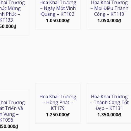
Khai Trương
Hoa Khai Trương
Hoa Khai Trương
húc Mừng
– Ngày Một Vinh
– Mọi Điều Thành
nh Phúc –
Quang – KT102
Công – KT113
KT133
1.050.000
₫
1.050.000
₫
50.000
₫
Hoa Khai Trương
Hoa Khai Trương
Khai Trương
– Hồng Phát –
– Thành Công Tốt
át Triển Và
KT179
Đẹp – KT131
n Vưng –
1.250.000
₫
1.350.000
₫
KT096
450.000
₫