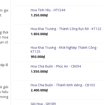
Hoa Tình Yêu - HTY244
ên gọi
t.
1.350.000
₫
Hoa Khai Trương - Thành Công Rực Rỡ - KT122
g thời
1.650.000
₫
nh hoa
bạn có
Hoa Khai Trương - Khởi Nghiệp Thành Công -
KT125
950.000
₫
dịp lễ
Hoa Chia Buồn - Phúc An - CB094
1.550.000
₫
Hoa Chia Buồn - Thành Kính Viếng - CB103
à giải
2.400.000
₫
a hiểu
ư mong
Giỏ Hoa - GH189