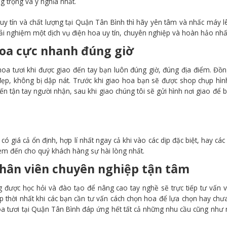
g trọng và ý nghĩa nhất.
 tín và chất lượng tại Quận Tân Bình thì hãy yên tâm và nhấc máy l
i nghiệm một dịch vụ điện hoa uy tín, chuyên nghiệp và hoàn hảo nhấ
hoa cực nhanh đúng giờ
oa tươi khi được giao đến tay bạn luôn đúng giờ, đúng địa điểm. Đồn
đẹp, không bị dập nát. Trước khi giao hoa bạn sẽ được shop chụp hì
n tận tay người nhận, sau khi giao chúng tôi sẽ gửi hình nơi giao để 
 giá cả ổn định, hợp lí nhất ngay cả khi vào các dịp đặc biệt, hay các 
đem đến cho quý khách hàng sự hài lòng nhất.
hân viên chuyên nghiệp tận tâm
được học hỏi và đào tạo để nâng cao tay nghề sẽ trực tiếp tư vấn v
p thời nhất khi các bạn cần tư vấn cách chọn hoa để lựa chọn hay chư
hoa tươi tại Quận Tân Bình đáp ứng hết tất cả những nhu cầu cũng nh