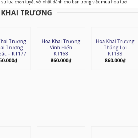
 sự lựa chọn tuyệt vời nhất dành cho bạn trong việc mua hoa tươi.
 KHAI TRƯƠNG
Khai Trương
Hoa Khai Trương
Hoa Khai Trương
hai Trương
– Vinh Hiển –
– Thắng Lợi –
Sắc – KT177
KT168
KT138
50.000
₫
860.000
₫
860.000
₫