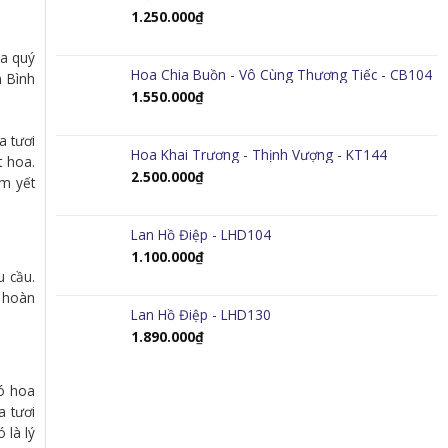
1.250.000
₫
ủa quý
Hoa Chia Buồn - Vô Cùng Thương Tiếc - CB104
n Bình
1.550.000
₫
a tươi
Hoa Khai Trương - Thịnh Vượng - KT144
t hoa.
2.500.000
₫
êm yết
Lan Hồ Điệp - LHD104
1.100.000
₫
u cầu.
ể hoàn
Lan Hồ Điệp - LHD130
1.890.000
₫
bó hoa
a tươi
 là lý