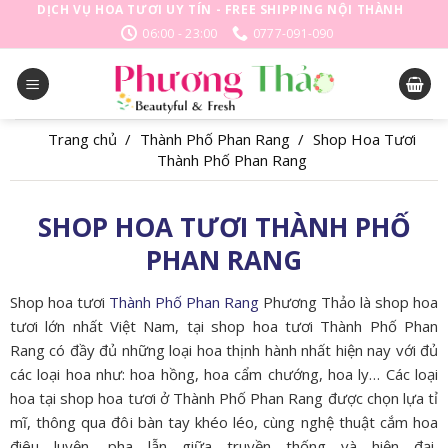
Skip
DỊCH VỤ HOA TƯƠI UY TÍN - FREE SHIPPING NỘI THÀNH
to
06:00 - 23:00
0777-091-090
content
Trang chủ
/
Thành Phố Phan Rang
/
Shop Hoa Tươi
Thành Phố Phan Rang
SHOP HOA TƯƠI THÀNH PHỐ
PHAN RANG
Shop hoa tươi
Thành Phố Phan Rang
Phương Thảo là shop hoa
tươi lớn nhất Việt Nam, tại shop hoa tươi Thành Phố Phan
Rang có đầy đủ những loại hoa thịnh hành nhất hiện nay với đủ
các loại hoa như: hoa hồng, hoa cẩm chướng, hoa ly… Các loại
hoa tại shop hoa tươi ở Thành Phố Phan Rang được chọn lựa tỉ
mĩ, thông qua đôi bàn tay khéo léo, cùng nghệ thuật cắm hoa
điêu luyện, pha lẫn giữa truyền thống và hiện đại,