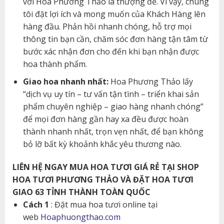
với Hoa Phương Thảo là thượng đế. Vì vậy, chúng
tôi đặt lợi ích và mong muốn của Khách Hàng lên
hàng đầu. Phản hồi nhanh chóng, hỗ trợ mọi
thông tin bạn cần, chăm sóc đơn hàng tận tâm từ
bước xác nhận đơn cho đến khi bạn nhận được
hoa thành phẩm.
Giao hoa nhanh nhất:
Hoa Phương Thảo lấy
“dịch vụ uy tín – tư vấn tận tình – triển khai sản
phẩm chuyên nghiệp – giao hàng nhanh chóng”
để mọi đơn hàng gần hay xa đều được hoàn
thành nhanh nhất, trọn vẹn nhất, để bạn không
bỏ lỡ bất kỳ khoảnh khắc yêu thương nào.
LIÊN HỆ NGAY MUA HOA TƯƠI GIÁ RẺ TẠI SHOP
HOA TƯƠI PHƯƠNG THẢO VÀ ĐẶT HOA TƯƠI
GIAO 63 TỈNH THÀNH TOÀN QUỐC
Cách 1
: Đặt mua hoa tươi online tại
web
Hoaphuongthao.com