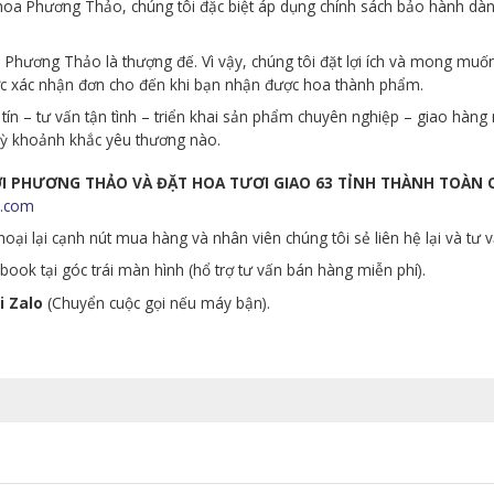
p hoa Phương Thảo, chúng tôi đặc biệt áp dụng chính sách bảo hành d
Phương Thảo là thượng đế. Vì vậy, chúng tôi đặt lợi ích và mong muố
ớc xác nhận đơn cho đến khi bạn nhận được hoa thành phẩm.
tín – tư vấn tận tình – triển khai sản phẩm chuyên nghiệp – giao hà
 kỳ khoảnh khắc yêu thương nào.
ƯƠI PHƯƠNG THẢO VÀ ĐẶT HOA TƯƠI GIAO 63 TỈNH THÀNH TOÀN
.com
oại lại cạnh nút mua hàng và nhân viên chúng tôi sẻ liên hệ lại và tư 
ook tại góc trái màn hình (hổ trợ tư vấn bán hàng miễn phí).
i Zalo
(Chuyển cuộc gọi nếu máy bận).