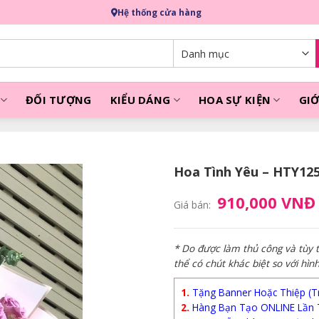
Hệ thống cửa hàng
ĐỐI TƯỢNG
KIỂU DÁNG
HOA SỰ KIỆN
GIỚ
Hoa Tình Yêu – HTY12
910,000 VNĐ
Giá bán:
* Do được làm thủ công và tùy
thể có chút khác biệt so với hìn
1.
Tặng Banner Hoặc Thiệp (Trị
2.
Hàng Bạn Tạo ONLINE Lần 