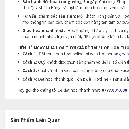
Bảo hành đổi hoa trong vòng 3 ngày
: Chỉ có tại Sho
cho Quý Khách Hàng trải nghiệm mua hoa trọn vẹn nhất.
Tư vấn, chăm sóc tận tình:
Mỗi Khách Hàng đến với Hoa 
mọi thông tin bạn cần, chăm sóc đơn hàng tận tâm từ bư
Giao hoa nhanh nhất:
Hoa Phương Thảo lấy “dịch vụ uy 
thành nhanh nhất, trọn vẹn nhất, để bạn không bỏ lỡ bất
LIÊN HỆ NGAY MUA HOA TƯƠI GIÁ RẺ TẠI SHOP HOA T
Cách 1
: Đặt mua hoa tươi online tại web
Hoaphuongthao
Cách 2:
Quý khách click chọn sản phẩm và để lại số điện th
Cách 3:
Chat với nhân viên bán hàng thông qua Chat Faceb
Cách 4:
Đặt hoa nhanh qua
Tổng đài Hotline
/
Tổng đà
Hãy gọi cho chúng tôi để đặt hoa nhanh nhất:
0777.091.090
Sản Phẩm Liên Quan