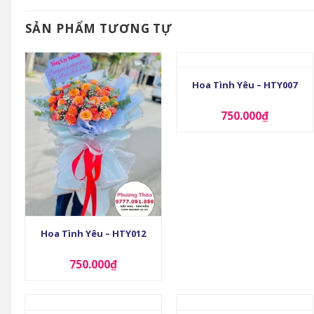
SẢN PHẨM TƯƠNG TỰ
+
Hoa Tình Yêu – HTY007
750.000
₫
+
Hoa Tình Yêu – HTY012
750.000
₫
+
+