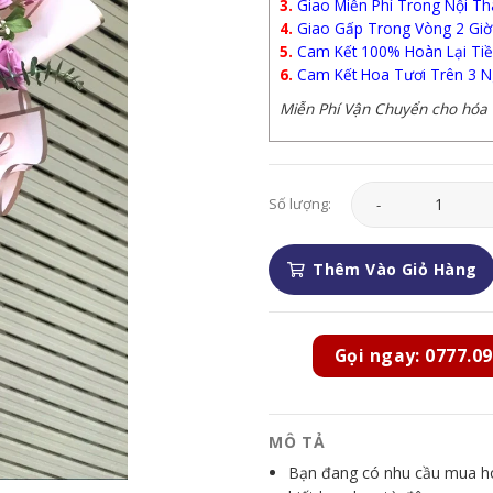
3.
Giao Miễn Phí Trong Nội Th
4.
Giao Gấp Trong Vòng 2 Giờ
5.
Cam Kết 100% Hoàn Lại Tiề
6.
Cam Kết Hoa Tươi Trên 3 N
Miễn Phí Vận Chuyển cho hóa đ
Hoa Tình Yêu - HTY1
Số lượng:
Thêm Vào Giỏ Hàng
Gọi ngay: 0777.09
MÔ TẢ
Bạn đang có nhu cầu mua hoa