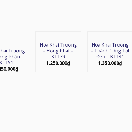
Hoa Khai Trương
Hoa Khai Trương
Khai Trương
– Hồng Phát –
– Thành Công Tốt
ơng Phản –
KT179
Đẹp – KT131
KT191
1.250.000
₫
1.350.000
₫
450.000
₫