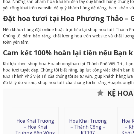
hoa. Những sản phẩm hoa tươi khi đến tay quý khách hàng chúng tôi
yết công khai trên website để quý khách hàng dễ dàng tham khảo và
Đặt hoa tươi tại Hoa Phương Thảo – G
Nếu khách hàng đặt online hoặc trực tiếp tại shop hoa tươi Thành Phố
Chúng tôi đảm bảo rằng, chất lượng hoa trên website và chất lượ
toàn yên tâm.
Cam kết 100% hoàn lại tiền nếu Bạn k
Khi lựa chọn shop hoa Hoaphuongthao tại Thành Phố Việt Trì , bạ
hoa tươi tuyệt đẹp. Chúng tôi biết rằng, áp lực công việc khiến bạn 
tươi Thành Phố Việt Trì của chúng tôi sẽ tư vấn, giúp khách hàng lựa
đó là lý do vì sao, shop hoa tươi của chúng tôi tin rằng Hoaphuongth
KỆ HOA
Hoa Khai Trương
Hoa Khai Trương
Hoa 
– Hoa Khai
– Thành Công –
– K
Trương Bền Vững
KT197
Khởi 