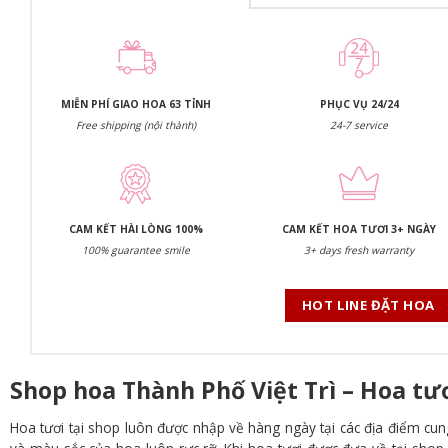
MIỄN PHÍ GIAO HOA 63 TỈNH
PHỤC VỤ 24/24
Free shipping (nội thành)
24-7 service
CAM KẾT HÀI LÒNG 100%
CAM KẾT HOA TƯƠI 3+ NGÀY
100% guarantee smile
3+ days fresh warranty
HOT LINE ĐẶT HOA
Shop hoa Thành Phố Việt Trì – Hoa t
Hoa tươi tại shop luôn được nhập về hàng ngày tại các địa điểm cun