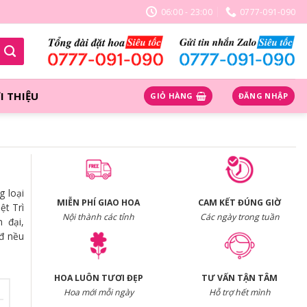
06:00 - 23:00
0777-091-090
I THIỆU
GIỎ HÀNG
ĐĂNG NHẬP
g loại
MIỄN PHÍ GIAO HOA
CAM KẾT ĐÚNG GIỜ
ệt Trì
Nội thành các tỉnh
Các ngày trong tuần
 đại,
đ nều
HOA LUÔN TƯƠI ĐẸP
TƯ VẤN TẬN TÂM
Hoa mới mỗi ngày
Hỗ trợ hết mình