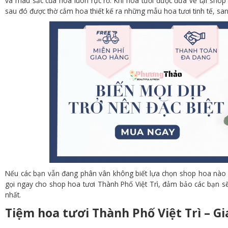
và màu sắc của hoa luôn rực rỡ. Khi hoa tươi được đưa về tại shop 
sau đó được thờ cắm hoa thiết kế ra những mẫu hoa tươi tinh tế, san
Nếu các bạn vẫn đang phân vân không biết lựa chọn shop hoa nào uy
gọi ngay cho shop hoa tươi Thành Phố Việt Trì, đảm bảo các bạn sẽ
nhất.
Tiệm hoa tươi Thành Phố Việt Trì – G