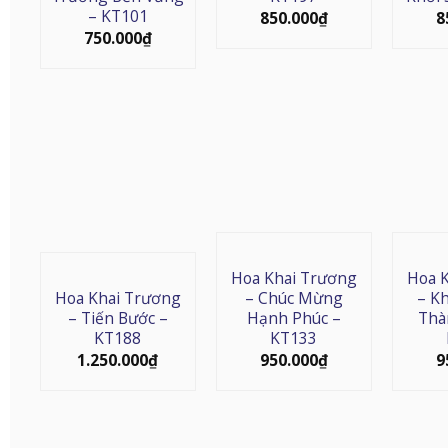
– KT101
850.000
₫
8
750.000
₫
Hoa Khai Trương
Hoa 
Hoa Khai Trương
– Chúc Mừng
– K
– Tiến Bước –
Hạnh Phúc –
Thà
KT188
KT133
1.250.000
₫
950.000
₫
9