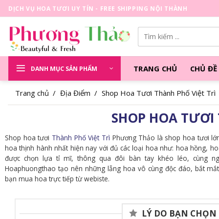
Skip
DỊCH VỤ HOA TƯƠI UY TÍN - FREE SHIPPING NỘI THÀNH
to
content
Tìm
kiếm:
TRANG CHỦ
CHỦ ĐỀ
DANH MỤC SẢN PHẨM
Trang chủ
/
Địa Điểm
/
Shop Hoa Tươi Thành Phố Việt Trì
SHOP HOA TƯƠI 
Shop hoa tươi
Thành Phố Việt Trì
Phương Thảo là shop hoa tươi lớn 
hoa thịnh hành nhất hiện nay với đủ các loại hoa như: hoa hồng, ho
được chọn lựa tỉ mĩ, thông qua đôi bàn tay khéo léo, cùng ng
Hoaphuongthao tạo nên những lẵng hoa vô cùng độc đáo, bắt mắt 
bạn mua hoa trực tiếp từ webiste.
LÝ DO BẠN CHỌN