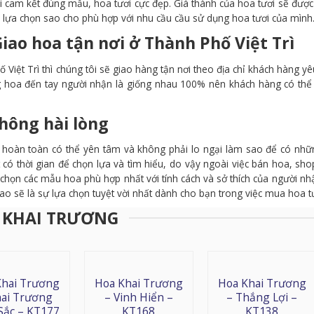
 cam kết đúng mẫu, hoa tươi cực đẹp. Giá thành của hoa tươi sẽ đượ
 lựa chọn sao cho phù hợp với nhu cầu cầu sử dụng hoa tươi của mình
iao hoa tận nơi ở
Thành Phố Việt Trì
 Việt Trì thì chúng tôi sẽ giao hàng tận nơi theo địa chỉ khách hàng yê
ng hoa đến tay người nhận là giống nhau 100% nên khách hàng có th
hông hài lòng
n hoàn toàn có thể yên tâm và không phải lo ngại làm sao để có nh
ít có thời gian để chọn lựa và tìm hiểu, do vậy ngoài việc bán hoa, sh
 chọn các mẫu hoa phù hợp nhất với tính cách và sở thích của người nh
ao sẽ là sự lựa chọn tuyệt vời nhất dành cho bạn trong việc mua hoa tư
 KHAI TRƯƠNG
Khai Trương
Hoa Khai Trương
Hoa Khai Trương
hai Trương
– Vinh Hiển –
– Thắng Lợi –
Sắc – KT177
KT168
KT138