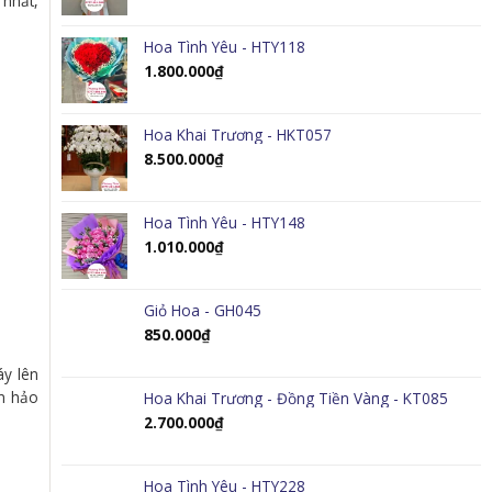
 nhất,
Hoa Tình Yêu - HTY118
1.800.000
₫
Hoa Khai Trương - HKT057
8.500.000
₫
Hoa Tình Yêu - HTY148
1.010.000
₫
Giỏ Hoa - GH045
850.000
₫
áy lên
àn hảo
Hoa Khai Trương - Đồng Tiền Vàng - KT085
2.700.000
₫
Hoa Tình Yêu - HTY228