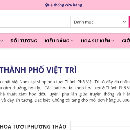
Hệ thống cửa hàng
ĐỐI TƯỢNG
KIỂU DÁNG
HOA SỰ KIỆN
GIỚ
THÀNH PHỐ VIỆT TRÌ
nhất Việt Nam, tại shop hoa tươi Thành Phố Việt Trì có đầy đủ nhữn
a cẩm chướng, hoa ly… Các loại hoa tại shop hoa tươi ở Thành Phố Vi
hệ thuật cắm hoa điêu luyện, pha lẫn giữa truyền thống và hiện
và đầy ấn tượng. Đặc biệt, Chúng tôi tặng cho mỗi đơn hàng 30.000
 HOA TƯƠI PHƯƠNG THẢO