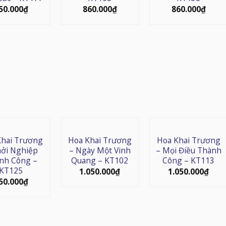
50.000
₫
860.000
₫
860.000
₫
Khai Trương
Hoa Khai Trương
Hoa Khai Trương
hởi Nghiệp
– Ngày Một Vinh
– Mọi Điều Thành
nh Công –
Quang – KT102
Công – KT113
KT125
1.050.000
₫
1.050.000
₫
50.000
₫