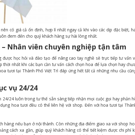
ên có giá cả ổn định, hợp lí nhất ngay cả khi vào các dịp đặc biệt, h
 luôn đem đến cho quý khách hàng sự hài lòng nhất.
ì – Nhân viên chuyên nghiệp tận tâm
được học hỏi và đào tạo để nâng cao tay nghề sẽ trực tiếp tư vấn v
p thời nhất khi các bạn cần tư vấn cách chọn hoa để lựa chọn hay chư
hoa tươi tại Thành Phố Việt Trì đáp ứng hết tất cả những nhu cầu cũ
ục vụ 24/24
 24/24 luôn trong tư thế sẵn sàng tiếp nhận mọi cuộc gọi hay phản h
ụng hoa tươi đều có thể liên hệ với shop. Đến với hoa tươi tại Thà
ch hàng nếu bạn ở nội thành. Còn những địa điểm giao xa với shop ho
oảng cách xa gần, giúp quý khách hàng có thể tiết kiệm được chi phí k