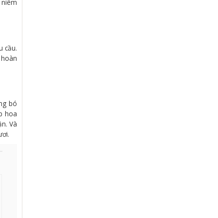
c niêm
.
u cầu.
ể hoàn
ững bó
op hoa
ận. Và
ơi.