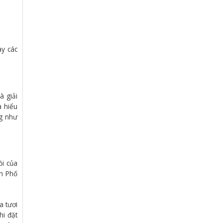
ay các
à giải
a hiểu
ng như
ồi của
nh Phố
a tươi
hi đặt