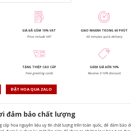
GIÁ ĐÃ GỒM 10% VAT
GIAO NHANH TRONG 60 PHÚT
Price include VAT
60 minutes quick delivery
TẶNG THIỆP CAO CẤP
GIẢM GIÁ ĐẾN 10%
Free greeting cards
Receive 3-10% discount
ĐẶT HOA QUA ZALO
ươi đảm bảo chất lượng
g cấp hoa nguyên liệu uy tín chất lượng trên toàn quốc, để đảm bảo đ