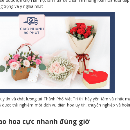
sẽ được lụa chọn lại một lần nữa để chọn ra những loại hoa tươi đẹp
g trọng và ý nghĩa nhất.
 tín và chất lượng tại Thành Phố Việt Trì thì hãy yên tâm và nhấc m
 được trải nghiệm một dịch vụ điện hoa uy tín, chuyên nghiệp và ho
iao hoa cực nhanh đúng giờ